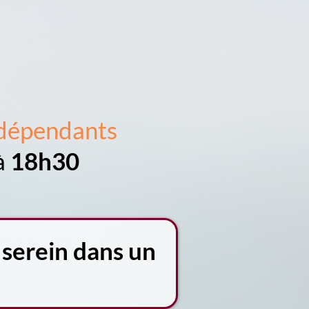
ndépendants
à
18h30
 serein dans un