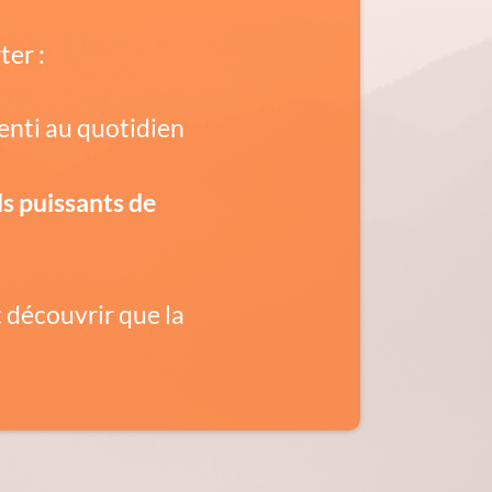
er :
enti au quotidien
ls puissants de
t découvrir que la