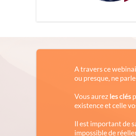
A travers ce webinai
ou presque, ne parle
Vous aurez
les clés
p
existence et celle v
Il est important de s
impossible de réell