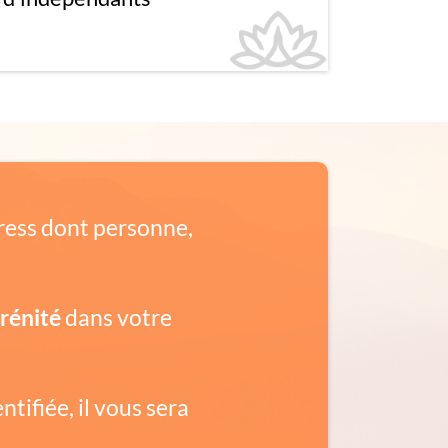
tress dont personne,
rénité
dans votre
ntifiée, il vous sera