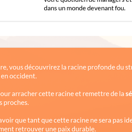
dans un monde devenant fou.
re, vous découvrirez la racine profonde du s
 en occident.
our arracher cette racine et remettre de la
sé
os proches.
avoir que tant que cette racine ne sera pas ide
ement retrouver une paix durable.