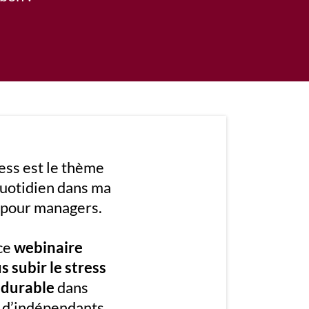
ress est le thème
quotidien dans ma
 pour managers.
 ce
webinaire
s subir le stress
 durable
dans
t d’indépendants